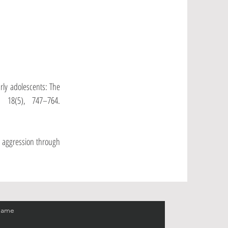
arly adolescents: The
, 18(5), 747–764.
al aggression through
Name