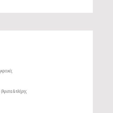
κριτικές
 (Άριστα & πλήρης