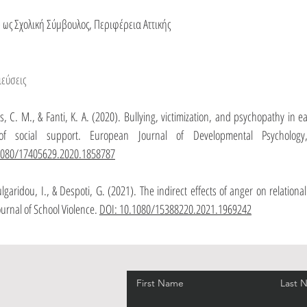
 ως Σχολική Σύμβουλος, Περιφέρεια Αττικής
εύσεις
s, C. M., & Fanti, K. A. (2020). Bullying, victimization, and psychopathy in e
of social support. European Journal of Developmental Psychology
.1080/17405629.2020.1858787
lgaridou, I., & Despoti, G. (2021). The indirect effects of anger on relation
urnal of School Violence.
DOI: 10.1080/15388220.2021.1969242
First Name
Last 