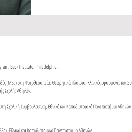
gram, Beck Institute, Philadelphia.
ές (MSc) στη Ψυχοθεραπεία: Θεωρητικά Πλαίσια, Κλινικές εφαρμογές και Συγ
κής Σχολής Αθηνών.
στη Σχολική Συμβουλευτική, Εθνικό και Καποδιστριακό Πανεπιστήμιο Αθηνών
BSc), Εθνικό και Καποδιστριακό Πανεπιστήμιο Αθηνών.