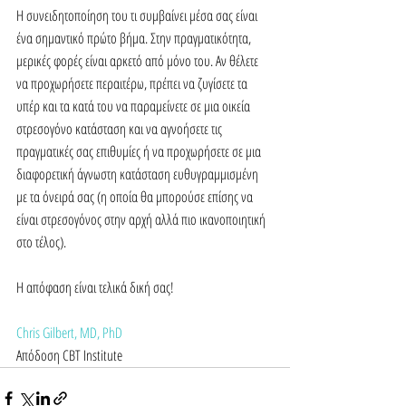
Η συνειδητοποίηση του τι συμβαίνει μέσα σας είναι 
ένα σημαντικό πρώτο βήμα. Στην πραγματικότητα, 
μερικές φορές είναι αρκετό από μόνο του. Αν θέλετε 
να προχωρήσετε περαιτέρω, πρέπει να ζυγίσετε τα 
υπέρ και τα κατά του να παραμείνετε σε μια οικεία 
στρεσογόνο κατάσταση και να αγνοήσετε τις 
πραγματικές σας επιθυμίες ή να προχωρήσετε σε μια 
διαφορετική άγνωστη κατάσταση ευθυγραμμισμένη 
με τα όνειρά σας (η οποία θα μπορούσε επίσης να 
είναι στρεσογόνος στην αρχή αλλά πιο ικανοποιητική 
στο τέλος).
Η απόφαση είναι τελικά δική σας!
Chris Gilbert, MD, PhD
Απόδοση CBT Institute