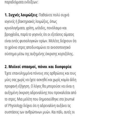
παραδείγματα ενδείξεων:
1. Συχνές λοιμώξεις
: Παθαίνετε πολύ συχνά 
ιογενείς ή βακτηριακές λοιμώξεις, όπως 
κρυολογήματα, γρίπη, ωτίτιδες, πονόλαιμο και 
βρογχίτιδα, παρά το γεγονός ότι οι εξετάσεις αίματος 
είναι εντός φυσιολογικών ορίων. Μελέτες δείχνουν ότι 
το χρόνιο στρες αποδυναμώνει το ανοσοποιητικό 
σύστημα μέσω της αυξημένης έκκρισης κορτιζόλης.
2. Μυϊκοί σπασμοί, πόνοι και δυσφορία
: 
Έχετε επανειλημμένα πόνους στις αρθρώσεις και τους 
μύες σας χωρίς να έχετε ασκηθεί και χωρίς καμία άλλη 
προφανή εξήγηση. Ο λόγος θα μπορούσε να είναι η 
αυξημένη έκκριση αδρεναλίνης που προκαλείται από 
το στρες. Μια μελέτη που δημοσιεύθηκε στο Journal 
of Physiology δείχνει ότι η αδρεναλίνη αυξάνει τις 
συσπάσεις των ανθρώπινων μυών. Και πάλι, αυτές οι 