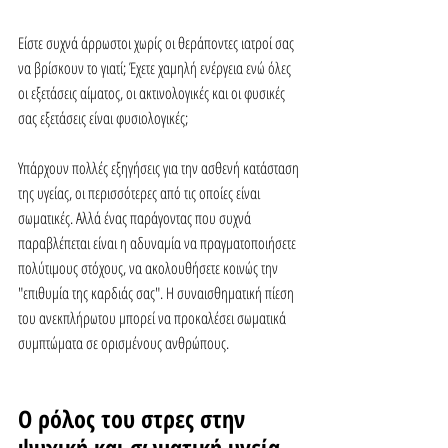
Είστε συχνά άρρωστοι χωρίς οι θεράποντες ιατροί σας 
να βρίσκουν το γιατί; Έχετε χαμηλή ενέργεια ενώ όλες 
οι εξετάσεις αίματος, οι ακτινολογικές και οι φυσικές 
σας εξετάσεις είναι φυσιολογικές;
Υπάρχουν πολλές εξηγήσεις για την ασθενή κατάσταση 
της υγείας, οι περισσότερες από τις οποίες είναι 
σωματικές. Αλλά ένας παράγοντας που συχνά 
παραβλέπεται είναι η αδυναμία να πραγματοποιήσετε 
πολύτιμους στόχους, να ακολουθήσετε κοινώς την 
"επιθυμία της καρδιάς σας". Η συναισθηματική πίεση 
του ανεκπλήρωτου μπορεί να προκαλέσει σωματικά 
συμπτώματα σε ορισμένους ανθρώπους.
Ο ρόλος του στρες στην 
ψυχική και σωματική υγεία