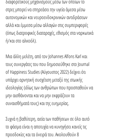
διαφορετικούς μηχανισμούς μέσω των οποίων το 
στρες μπορεί να επηρεάσει την υγεία άμεσα μέσω 
αυτονομικών και νευροενδοκρινικών αντιδράσεων 
αλλά και έμμεσα μέσω αλλαγών στις συμπεριφορές 
(όπως διατροφικές διαταραχές, εθισμός στα ναρκωτικά 
ή/και στο αλκοόλ).
Μια άλλη μελέτη, από τον Johannes Alfons Karl και 
τους συνεργάτες του που δημοσιεύθηκε στο Journal 
of Happiness Studies (Αύγουστος 2022) δείχνει ότι 
υπάρχει αρνητική συσχέτιση μεταξύ της στωικής 
ιδεολογίας (ιδίως των ανθρώπων που προσπαθούν να 
μην αισθάνονται και να μην εκφράζουν τα 
συναισθήματά τους) και της ευημερίας.
Συχνά η βαθύτερη, αιτία των παθήσεων σε όλο αυτό 
το φάσμα είναι η αποτυχία να κυνηγήσει κανείς τις 
προσδοκίες και τα όνειρά του. Ακολουθούν 8 