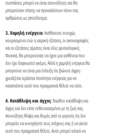
συσπάσεις μπορεί να είναι ασυνείδητες και θα 
μπορούσαν επίσης να προκαλέσουν πόνο στις 
αρθρώσεις ως αποτέλεσμα.
3. Χαμηλή ενέργεια
: Αισθάνεστε συνεχώς 
κουρασμένοι ενώ η ιατρική εξέταση, οι ακτινογραφίες 
και οι εξετάσεις αίματος είναι όλες φυσιολογικές. 
Φυσικά, θα μπορούσατε να έχετε μια ασθένεια που 
δεν έχει διαγνωστεί ακόμη. Αλλά η χαμηλή ενέργεια θα 
μπορούσε να είναι μια ένδειξη ότι βιώνετε άγχος- 
χρειάζεται τεράστια ποσότητα ενέργειας για να 
καταπιέσετε αυτό που πραγματικά θέλετε να είστε.
4. Κατάθλιψη και άγχος
: Νιώθετε κατάθλιψη και 
άγχος και δεν είστε ενθουσιασμένοι με τη ζωή σας. 
Ασυνείδητη θλίψη και θυμός από το γεγονός ότι δεν 
μπορείτε να κυνηγήσετε τους στόχους σας ή να γίνετε 
αυτό που πραγματικά θέλετε. Αυτό μπορεί τελικά να 