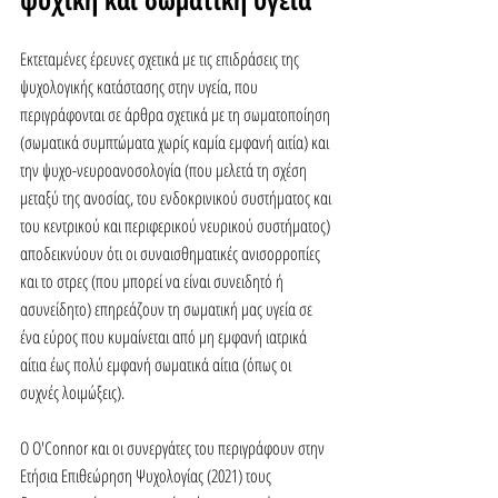
Εκτεταμένες έρευνες σχετικά με τις επιδράσεις της 
ψυχολογικής κατάστασης στην υγεία, που 
περιγράφονται σε άρθρα σχετικά με τη σωματοποίηση 
(σωματικά συμπτώματα χωρίς καμία εμφανή αιτία) και 
την ψυχο-νευροανοσολογία (που μελετά τη σχέση 
μεταξύ της ανοσίας, του ενδοκρινικού συστήματος και 
του κεντρικού και περιφερικού νευρικού συστήματος) 
αποδεικνύουν ότι οι συναισθηματικές ανισορροπίες 
και το στρες (που μπορεί να είναι συνειδητό ή 
ασυνείδητο) επηρεάζουν τη σωματική μας υγεία σε 
ένα εύρος που κυμαίνεται από μη εμφανή ιατρικά 
αίτια έως πολύ εμφανή σωματικά αίτια (όπως οι 
συχνές λοιμώξεις).
Ο O'Connor και οι συνεργάτες του περιγράφουν στην 
Ετήσια Επιθεώρηση Ψυχολογίας (2021) τους 