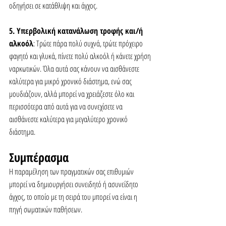
οδηγήσει σε κατάθλιψη και άγχος.
5. Υπερβολική κατανάλωση τροφής και/ή 
αλκοόλ
: Τρώτε πάρα πολύ συχνά, τρώτε πρόχειρο 
φαγητό και γλυκά, πίνετε πολύ αλκοόλ ή κάνετε χρήση 
ναρκωτικών. Όλα αυτά σας κάνουν να αισθάνεστε 
καλύτερα για μικρό χρονικό διάστημα, ενώ σας 
μουδιάζουν, αλλά μπορεί να χρειάζεστε όλο και 
περισσότερα από αυτά για να συνεχίσετε να 
αισθάνεστε καλύτερα για μεγαλύτερο χρονικό 
διάστημα.
Συμπέρασμα
Η παραμέληση των πραγματικών σας επιθυμιών 
μπορεί να δημιουργήσει συνειδητό ή ασυνείδητο 
άγχος, το οποίο με τη σειρά του μπορεί να είναι η 
πηγή σωματικών παθήσεων.