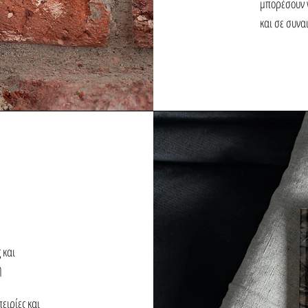
μπορέσουν ν
και σε συνα
 και
ή
ειρίες και