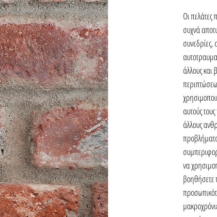
Οι πελάτες 
συχνά αποτ
συνεδρίες, 
αυτοτραυματ
άλλους και 
περιπτώσεων
χρησιμοποι
αυτούς τους
άλλους ανθρ
προβλήματα
συμπεριφορώ
να χρησιμοπ
βοηθήσετε τ
προσωπικότη
μακροχρόνιε