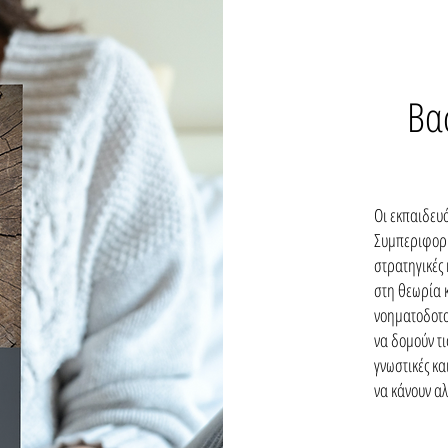
Βα
Οι εκπαιδευό
Συμπεριφορικ
στρατηγικές 
στη θεωρία κ
νοηματοδοτού
να δομούν τι
γνωστικές κα
να κάνουν αλ