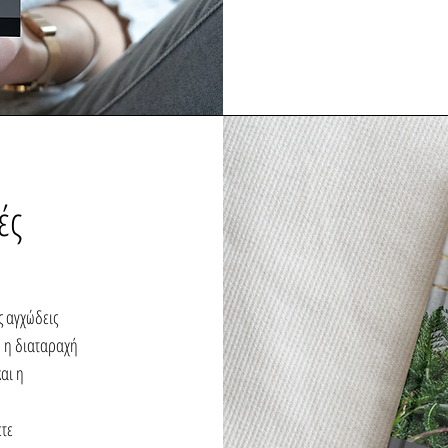
ές
ς αγχώδεις
, η διαταραχή
και η
ετε