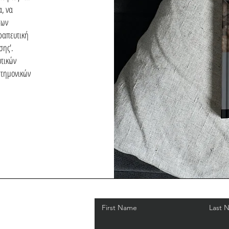
α, να
των
εραπευτική
σης'.
τικών
στημονικών
First Name
Last 