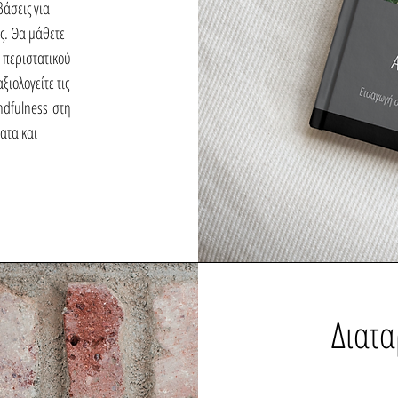
άσεις για
ς. Θα μάθετε
 περιστατικού
ξιολογείτε τις
indfulness
στη
ατα και
Διατ